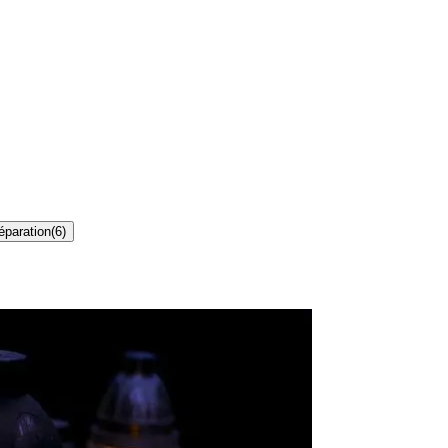
éparation
(
6
)