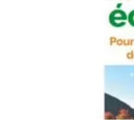
Prévoir Obsèques
Planification des Obsèques
Aspects Juridiques
Cérémonies
Organisatio
Prévoir Obsèques