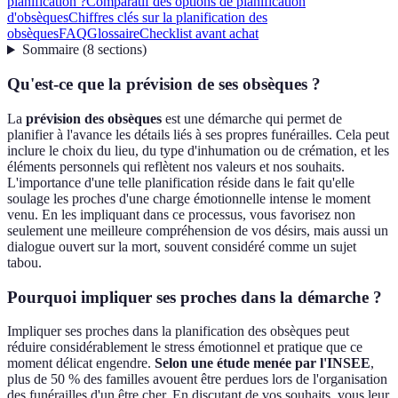
planification ?
Comparatif des options de planification
d'obsèques
Chiffres clés sur la planification des
obsèques
FAQ
Glossaire
Checklist avant achat
Sommaire
(
8
sections
)
Qu'est-ce que la prévision de ses obsèques ?
La
prévision des obsèques
est une démarche qui permet de
planifier à l'avance les détails liés à ses propres funérailles. Cela peut
inclure le choix du lieu, du type d'inhumation ou de crémation, et les
éléments personnels qui reflètent nos valeurs et nos souhaits.
L'importance d'une telle planification réside dans le fait qu'elle
soulage les proches d'une charge émotionnelle intense le moment
venu. En les impliquant dans ce processus, vous favorisez non
seulement une meilleure compréhension de vos désirs, mais aussi un
dialogue ouvert sur la mort, souvent considéré comme un sujet
tabou.
Pourquoi impliquer ses proches dans la démarche ?
Impliquer ses proches dans la planification des obsèques peut
réduire considérablement le stress émotionnel et pratique que ce
moment délicat engendre.
Selon une étude menée par l'INSEE
,
plus de 50 % des familles avouent être perdues lors de l'organisation
des funérailles d'un être cher. En discutant de vos souhaits, vous leur