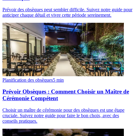
Prévoir des obsèques peut sembler difficile. Suivez notre guide pour
anticiper chaque détail et vivre cette période sereinement.
Planification des obsèques
5
min
Prévoir Obsèques : Comment Choisir un Maître de
Cérémonie Compétent
Choisir un maître de cérémonie pour des obsèques est une étape
cruciale. Suivez notre guide pour faire le bon choix, avec des
conseils pratiques.