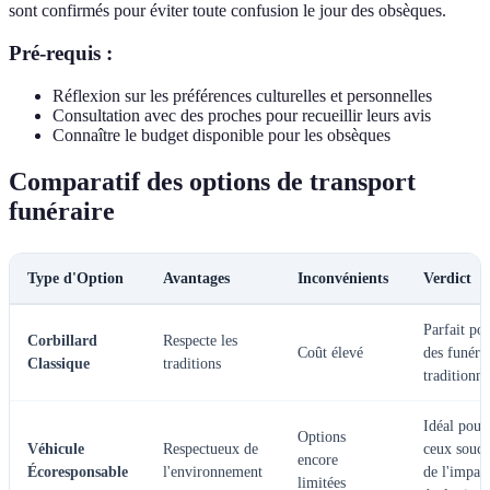
sont confirmés pour éviter toute confusion le jour des obsèques.
Pré-requis :
Réflexion sur les préférences culturelles et personnelles
Consultation avec des proches pour recueillir leurs avis
Connaître le budget disponible pour les obsèques
Comparatif des options de transport
funéraire
Type d'Option
Avantages
Inconvénients
Verdict
Parfait po
Corbillard
Respecte les
Coût élevé
des funérai
Classique
traditions
traditionne
Idéal pour
Options
Véhicule
Respectueux de
ceux souci
encore
Écoresponsable
l'environnement
de l'impac
limitées