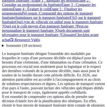
transport funéraire ?
Étape 1 : Identifier les besoins
Étape 2 :
Consulter un professionnel du funéraire
Étape 3 : Comparer les
options
Étape 4 : Évaluer le coût
Étape 5 : Finaliser les
arrangements
Pré-requis :
Comparatif des options de transport
funéraire
Statistiques sur le transport funéraire
FAQ sur le transport
funéraire
Quel type de véhicule est utilisé pour le transport funéraire
?
Quel est le coût moyen d'un transport funéraire ?
Peut-on
personnaliser le transport funéraire ?
Quels documents sont
nécessaires pour le transport funéraire ?
Glossaire
Checklist avant
achat
📺 Ressource Vidéo
Sommaire
(
18
sections
)
Le transport funéraire désigne l'ensemble des modalités par
lesquelles le corps d'une personne décédée est déplacé pour les
besoins d'une cérémonie, d'une inhumation ou d'une crémation. Ce
processus est crucial non seulement pour la logistique et le respect
des dernières volontés de la personne décédée, mais aussi pour le
soutien de la famille durant cette période difficile. En 2026, une
attention particulière est accordée à l'accompagnement et au choix
de solutions respectueuses et dignes. Les options de transport varient
d'un pays à l'autre, pouvant inclure des véhicules spécifiques dédiés
pour le transport de corps, également appelés corbillards.
Il est essentiel de comprendre ces options afin de prendre une
décision éclairée lors de la planification des obsèques. En effet,
choisir le bon moyen de transport funéraire tient compte de plusieurs