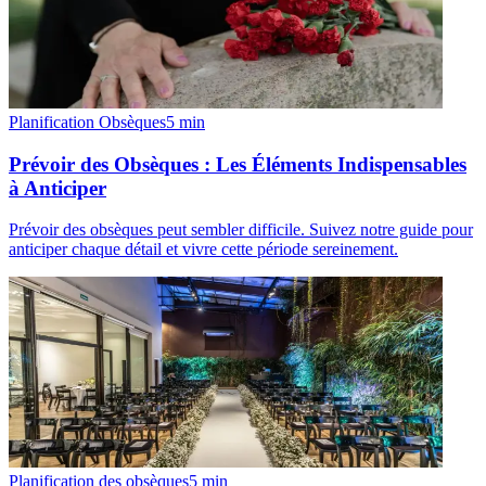
Planification Obsèques
5
min
Prévoir des Obsèques : Les Éléments Indispensables
à Anticiper
Prévoir des obsèques peut sembler difficile. Suivez notre guide pour
anticiper chaque détail et vivre cette période sereinement.
Planification des obsèques
5
min