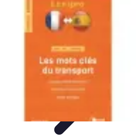
Prévoir Obsèques
Planification des Obsèques
Aspects
Juridiques
Cérémonies
Organisation
Finances
Prévoir Obsèques