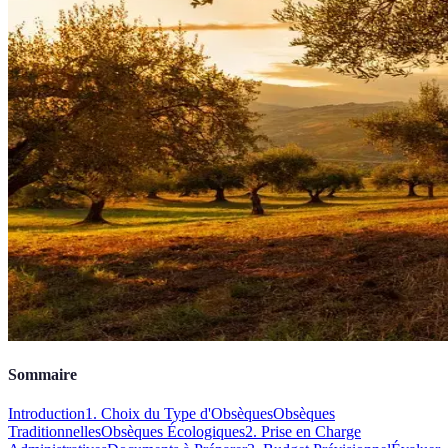
Sommaire
Introduction
1. Choix du Type d'Obsèques
Obsèques
Traditionnelles
Obsèques Écologiques
2. Prise en Charge