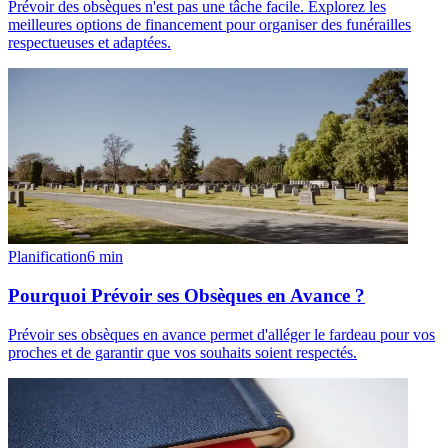
Prévoir des obsèques n'est pas une tâche facile. Explorez les
meilleures options de financement pour organiser des funérailles
respectueuses et adaptées.
Planification
6
min
Pourquoi Prévoir ses Obsèques en Avance ?
Prévoir ses obsèques en avance permet d'alléger le fardeau pour vos
proches et de garantir que vos souhaits soient respectés.