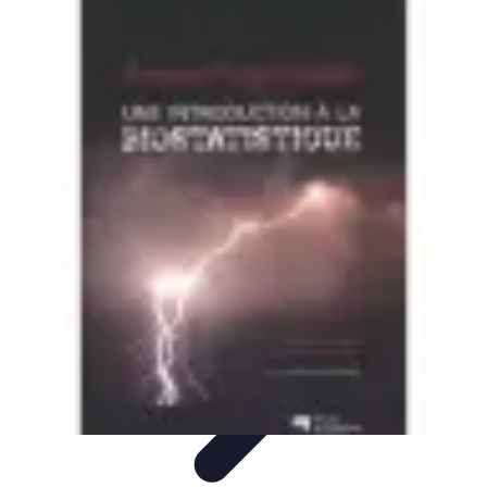
Prévoir Obsèques
Planification des Obsèques
Aspects
Juridiques
Cérémonies
Organisation
Finances
Prévoir Obsèques