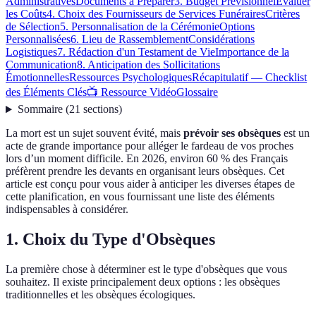
Administratives
Documents à Préparer
3. Budget Prévisionnel
Évaluer
les Coûts
4. Choix des Fournisseurs de Services Funéraires
Critères
de Sélection
5. Personnalisation de la Cérémonie
Options
Personnalisées
6. Lieu de Rassemblement
Considérations
Logistiques
7. Rédaction d'un Testament de Vie
Importance de la
Communication
8. Anticipation des Sollicitations
Émotionnelles
Ressources Psychologiques
Récapitulatif — Checklist
des Éléments Clés
📺 Ressource Vidéo
Glossaire
Sommaire
(
21
sections
)
La mort est un sujet souvent évité, mais
prévoir ses obsèques
est un
acte de grande importance pour alléger le fardeau de vos proches
lors d’un moment difficile. En 2026, environ 60 % des Français
préfèrent prendre les devants en organisant leurs obsèques. Cet
article est conçu pour vous aider à anticiper les diverses étapes de
cette planification, en vous fournissant une liste des éléments
indispensables à considérer.
1. Choix du Type d'Obsèques
La première chose à déterminer est le type d'obsèques que vous
souhaitez. Il existe principalement deux options : les obsèques
traditionnelles et les obsèques écologiques.