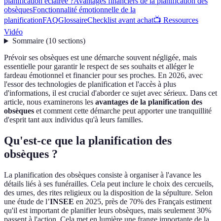
planification éclairée ?
Avantages financiers de la planification des
obsèques
Fonctionnalité émotionnelle de la
planification
FAQ
Glossaire
Checklist avant achat
📺 Ressources
Vidéo
Sommaire
(
10
sections
)
Prévoir ses obsèques est une démarche souvent négligée, mais
essentielle pour garantir le respect de ses souhaits et alléger le
fardeau émotionnel et financier pour ses proches. En 2026, avec
l'essor des technologies de planification et l'accès à plus
d'informations, il est crucial d'aborder ce sujet avec sérieux. Dans cet
article, nous examinerons les
avantages de la planification des
obsèques
et comment cette démarche peut apporter une tranquillité
d'esprit tant aux individus qu'à leurs familles.
Qu'est-ce que la planification des
obsèques ?
La planification des obsèques consiste à organiser à l'avance les
détails liés à ses funérailles. Cela peut inclure le choix des cercueils,
des urnes, des rites religieux ou la disposition de la sépulture. Selon
une étude de l’
INSEE
en 2025, près de 70% des Français estiment
qu'il est important de planifier leurs obsèques, mais seulement 30%
passent à l'action. Cela met en lumière une frange importante de la