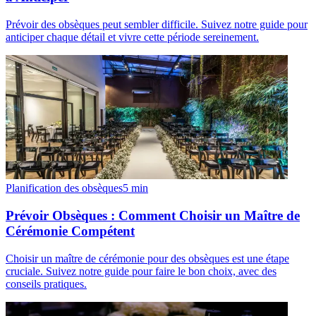
Prévoir des obsèques peut sembler difficile. Suivez notre guide pour
anticiper chaque détail et vivre cette période sereinement.
Planification des obsèques
5
min
Prévoir Obsèques : Comment Choisir un Maître de
Cérémonie Compétent
Choisir un maître de cérémonie pour des obsèques est une étape
cruciale. Suivez notre guide pour faire le bon choix, avec des
conseils pratiques.