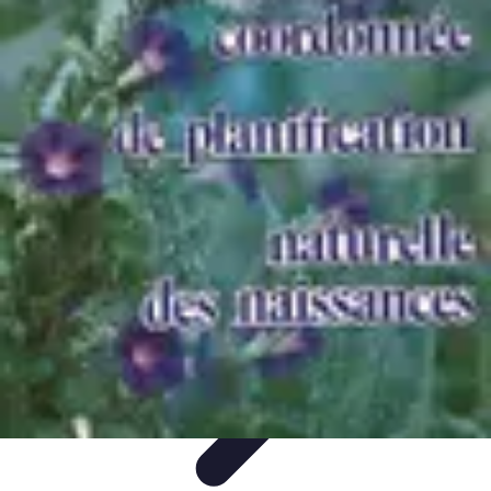
Prévoir Obsèques
Planification des Obsèques
Aspects
Juridiques
Cérémonies
Organisation
Finances
Prévoir Obsèques