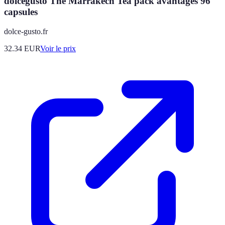
dolcegusto Thé Marrakech Tea pack avantages 96
capsules
dolce-gusto.fr
32.34
EUR
Voir le prix