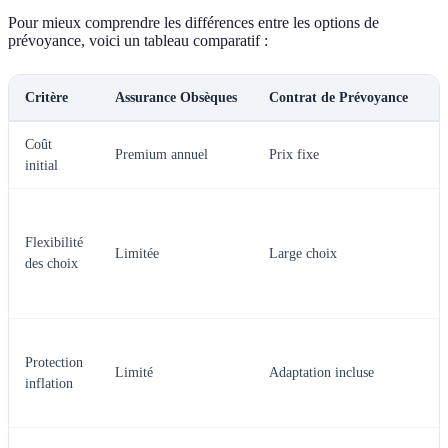
Pour mieux comprendre les différences entre les options de
prévoyance, voici un tableau comparatif :
Critère
Assurance Obsèques
Contrat de Prévoyance
O
Coût
V
Premium annuel
Prix fixe
initial
l
L
d
Flexibilité
Limitée
Large choix
p
des choix
p
p
L
Protection
p
Limité
Adaptation incluse
inflation
i
o