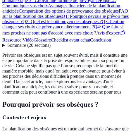
souhaits
Étape 3 : Choisir une formule de prévoyance
Étape 4 :
Communiquer vos choix
Avantages financiers de la planification
anticipée
Comparaison des options de prévoyance des obsèques
FAQ
sur la planification des obsèques
Q1: Pourquoi devrais-je prévoir mes
obsèques ?
Q2: Quel est le coût moyen des obsèques ?
Q3: Peut-on
changer ses choix de prévoyance ultérieurement ?
Q4: Que faire si
mes proches ne sont pas d'accord avec mes choix ?
Avis d'expert
📺
Ressource Vidéo
Glossaire
Checklist avant achat
Conclusion
Sommaire
(
20
sections
)
Prévoir ses obsèques est un sujet souvent évité, mais il constitue une
étape importante dans la prise de responsabilités pour sa propre fin
de vie. Cela ne signifie pas que l’on se préoccupe de la mort de
manière morbide, mais que l’on agit avec prévoyance pour éviter à
ses proches des décisions difficiles à prendre dans un moment de
deuil. Dans cet article, nous explorerons les avantages d'une
planification anticipée, les étapes à suivre pour y parvenir, et
comment cela peut contribuer à une expérience sereine pour tous.
Pourquoi prévoir ses obsèques ?
Contexte et enjeux
La planification des obsèques est un acte qui permet de s’assurer que