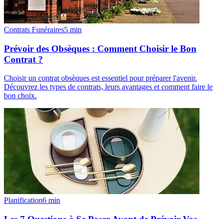
Contrats Funéraires
5
min
Prévoir des Obsèques : Comment Choisir le Bon
Contrat ?
Choisir un contrat obsèques est essentiel pour préparer l'avenir.
Découvrez les types de contrats, leurs avantages et comment faire le
bon choix.
Planification
6
min