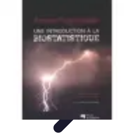
Prévoir Obsèques
Planification des Obsèques
Aspects
Juridiques
Cérémonies
Organisation
Finances
Prévoir Obsèques