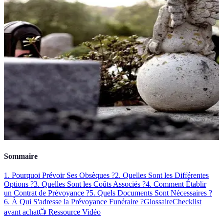
Sommaire
1. Pourquoi Prévoir Ses Obsèques ?
2. Quelles Sont les Différentes
Options ?
3. Quelles Sont les Coûts Associés ?
4. Comment Établir
un Contrat de Prévoyance ?
5. Quels Documents Sont Nécessaires ?
6. À Qui S'adresse la Prévoyance Funéraire ?
Glossaire
Checklist
avant achat
📺 Ressource Vidéo