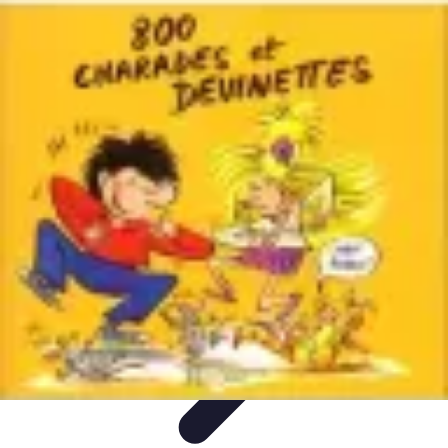
Prévoir Obsèques
Planification des Obsèques
Aspects
Juridiques
Cérémonies
Organisation
Finances
Prévoir Obsèques