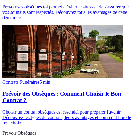
Prévoir ses obsèques tôt permet d'éviter le stress et de s'assurer que
vos souhaits sont respectés. Découvrez tous les avantages de cette
démarche.
Contrats Funéraires
5
min
Prévoir des Obsèques : Comment Choisir le Bon
Contrat ?
Choisir un contrat obsèques est essentiel pour préparer l'avenir.
Découvrez les types de contrats, leurs avantages et comment faire le
bon choix.
Prévoir Obsèques