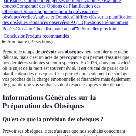
par Étape : Comment rédiger ses dernières volontés ?
Exemple
concret
Comparatif des Options de Planification des
Obsèques
Options populaires pour la prévision des
obsèques
Verdict
Analyse et Données
Chiffres clés sur la planification
des obsèques
Tendances observées
FAQ - Questions Fréquemment
Posées
Glossaire
Checklist avant achat
📺 Pour aller plus loin
:
Conclusion
Produits recommandés
Sommaire
(
19
sections
)
Prendre le temps de
prévoir ses obsèques
peut sembler une tâche
délicate, mais c'est un acte de prévoyance qui permet d'assurer que
nos dernières volontés soient respectées. En 2026, dans une société
où le sujet de la mort est souvent évité, il est crucial de parler de la
planification des obsèques. Cela permet non seulement de soulager
vos proches de la charge émotionnelle et financière mais également
de garantir que vos souhaits soient respectés après votre départ.
Informations Générales sur la
Préparation des Obsèques
Qu'est-ce que la prévision des obsèques ?
Prévoir ses obsèques, c'est s'assurer que nos souhaits concernant