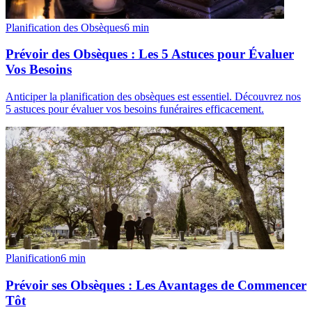
Planification des Obsèques
6
min
Prévoir des Obsèques : Les 5 Astuces pour Évaluer
Vos Besoins
Anticiper la planification des obsèques est essentiel. Découvrez nos
5 astuces pour évaluer vos besoins funéraires efficacement.
Planification
6
min
Prévoir ses Obsèques : Les Avantages de Commencer
Tôt