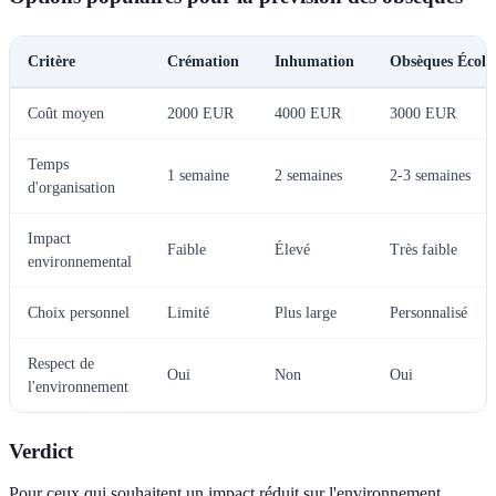
Critère
Crémation
Inhumation
Obsèques Écolo
Coût moyen
2000 EUR
4000 EUR
3000 EUR
Temps
1 semaine
2 semaines
2-3 semaines
d'organisation
Impact
Faible
Élevé
Très faible
environnemental
Choix personnel
Limité
Plus large
Personnalisé
Respect de
Oui
Non
Oui
l'environnement
Verdict
Pour ceux qui souhaitent un impact réduit sur l'environnement,