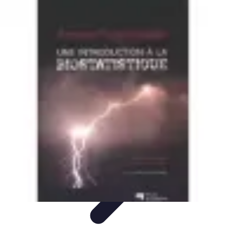
Prévoir Obsèques
Planification des Obsèques
Aspects
Juridiques
Cérémonies
Organisation
Finances
Prévoir Obsèques