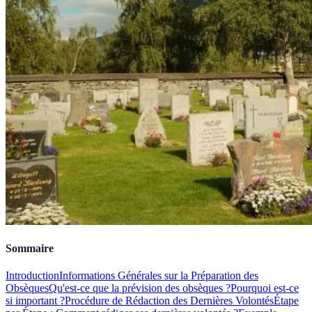
Sommaire
Introduction
Informations Générales sur la Préparation des
Obsèques
Qu'est-ce que la prévision des obsèques ?
Pourquoi est-ce
si important ?
Procédure de Rédaction des Dernières Volontés
Étape