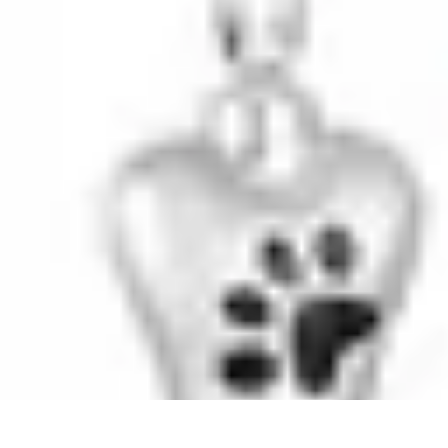
Prévoir Obsèques
Planification des Obsèques
Aspects Juridiques
Cérémonies
Organisatio
Prévoir Obsèques