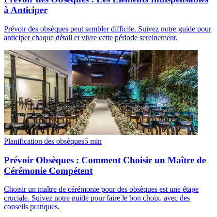
à Anticiper
Prévoir des obsèques peut sembler difficile. Suivez notre guide pour
anticiper chaque détail et vivre cette période sereinement.
Planification des obsèques
5
min
Prévoir Obsèques : Comment Choisir un Maître de
Cérémonie Compétent
Choisir un maître de cérémonie pour des obsèques est une étape
cruciale. Suivez notre guide pour faire le bon choix, avec des
conseils pratiques.