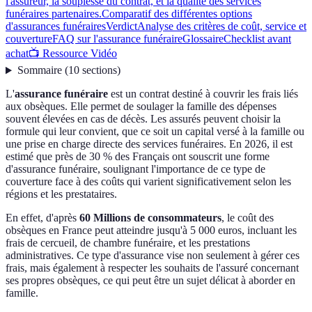
l'assureur, la souplesse du contrat, et la qualité des services
funéraires partenaires.
Comparatif des différentes options
d'assurances funéraires
Verdict
Analyse des critères de coût, service et
couverture
FAQ sur l'assurance funéraire
Glossaire
Checklist avant
achat
📺 Ressource Vidéo
Sommaire
(
10
sections
)
L'
assurance funéraire
est un contrat destiné à couvrir les frais liés
aux obsèques. Elle permet de soulager la famille des dépenses
souvent élevées en cas de décès. Les assurés peuvent choisir la
formule qui leur convient, que ce soit un capital versé à la famille ou
une prise en charge directe des services funéraires. En 2026, il est
estimé que près de 30 % des Français ont souscrit une forme
d'assurance funéraire, soulignant l'importance de ce type de
couverture face à des coûts qui varient significativement selon les
régions et les prestataires.
En effet, d'après
60 Millions de consommateurs
, le coût des
obsèques en France peut atteindre jusqu'à 5 000 euros, incluant les
frais de cercueil, de chambre funéraire, et les prestations
administratives. Ce type d'assurance vise non seulement à gérer ces
frais, mais également à respecter les souhaits de l'assuré concernant
ses propres obsèques, ce qui peut être un sujet délicat à aborder en
famille.