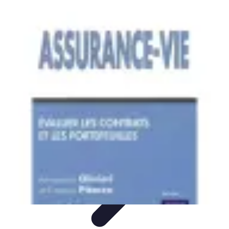
Prévoir Obsèques
Planification des Obsèques
Aspects
Juridiques
Cérémonies
Organisation
Finances
Prévoir Obsèques